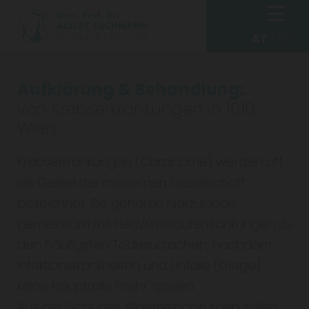
AT
|
EN
Aufklärung & Behandlung:
von Krebserkrankungen in 1010
Wien
Krebserkrankungen (Carcinome) werden oft
als Geißel der modernen Gesellschaft
bezeichnet. Sie gehören hierzulande
gemeinsam mit Herz/Kreislauferkrankungen zu
den häufigsten Todesursachen, nachdem
Infektionskrankheiten und Unfälle (Kriege)
keine Hauptrolle mehr spielen.
Aus der Sicht des Allgemeinchirurgen sollen