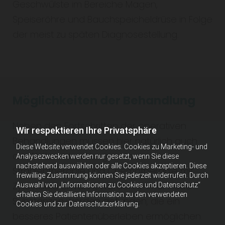
Geschwülste im Bereiche Magen,
Speiseröhre und Bauchspeicheldrüse in Folge
der meist zu späten Diagnosestellung.
Möglichkeiten der Behandlung
Neben den Fortschritten der operativen
Wir respektieren Ihre Privatsphäre
Behandlungen müssen hier natürlich auch
Diese Website verwendet Cookies. Cookies zu Marketing- und
die Weiterentwicklungen von
Analysezwecken werden nur gesetzt, wenn Sie diese
nachstehend auswählen oder alle Cookies akzeptieren. Diese
Strahlentherapie und Chemotherapie mit
freiwillige Zustimmung können Sie jederzeit widerrufen. Durch
Zytostatika erwähnt werden. Immer neue
Auswahl von „Informationen zu Cookies und Datenschutz“
erhalten Sie detaillierte Information zu den verwendeten
Substanzen werden gefunden, die ein
Cookies und zur Datenschutzerklärung.
besseres Patientenüberleben ermöglichen.