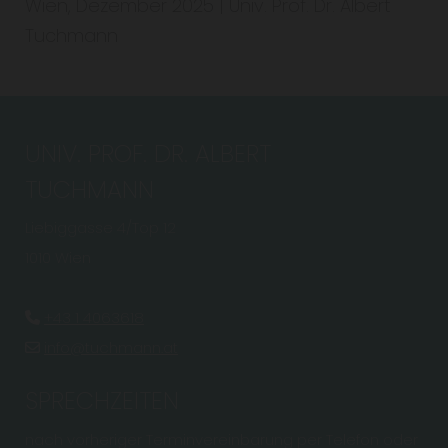
Wien, Dezember 2025 | Univ. Prof. Dr. Albert
Tuchmann
UNIV. PROF. DR. ALBERT
TUCHMANN
Liebiggasse 4/Top 12
1010 Wien
+43 1 4063618

info@tuchmann.at

SPRECHZEITEN
nach vorheriger Terminvereinbarung per Telefon oder