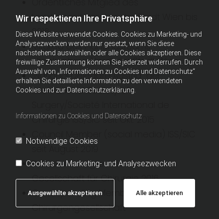
Ordentliches Mitglied des
Landessanitätsrates der Stadt Wien bis
Wir respektieren Ihre Privatsphäre
2016
Diese Website verwendet Cookies. Cookies zu Marketing- und
Analysezwecken werden nur gesetzt, wenn Sie diese
Mitglied des Planungsteams
nachstehend auswählen oder alle Cookies akzeptieren. Diese
„Krankenhaus Nord“ der Stadt Wien
freiwillige Zustimmung können Sie jederzeit widerrufen. Durch
Auswahl von „Informationen zu Cookies und Datenschutz“
„National Delegate Austria“ der
erhalten Sie detaillierte Information zu den verwendeten
International Society of
Cookies und zur Datenschutzerklärung.
Surgery/Societé International de
Informationen zu Cookies und Datenschutz
Chirurgie ISS/SIC seit Okt. 2015
Council Member (social media) ISS/SIC
Notwendige Cookies
seit August 2019
Präsidiumsmitglied der Deutschen
Cookies zu Marketing- und Analysezwecken
Gesellschaft für Chirurgie 2016
Corresponding Member Peruanische
Ausgewählte akzeptieren
Alle akzeptieren
Chirurgengesellschaft